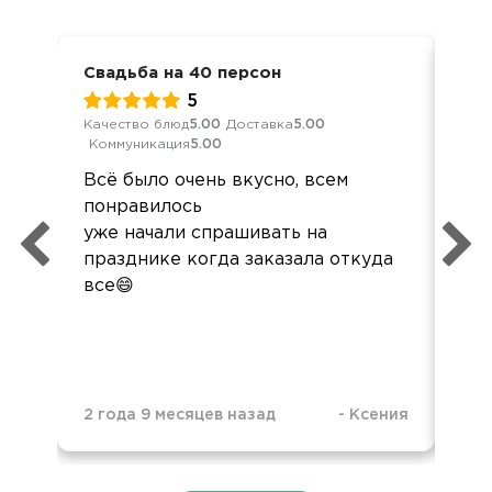
Свадьба на 40 персон
Сем
5
Качество блюд
5.00
Доставка
5.00
Кач
Коммуникация
5.00
Ком
Всё было очень вкусно, всем
Отл
понравилось
буд
уже начали спрашивать на
празднике когда заказала откуда
все😄
2 года 9 месяцев назад
-
Ксения
3 г