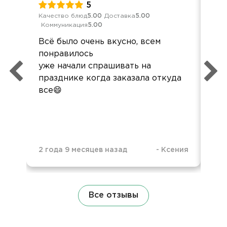
5
Качество блюд
5.00
Доставка
5.00
Кач
Коммуникация
5.00
Ком
Всё было очень вкусно, всем
Отл
понравилось
буд
уже начали спрашивать на
празднике когда заказала откуда
все😄
2 года 9 месяцев назад
-
Ксения
3 г
Все отзывы