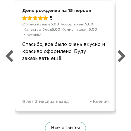
День рождения на 15 персон
Сва
5
Обслуживание
5.00
Ассортимент
5.00
Кач
Качество блюд
5.00
Коммуникация
5.00
Ком
Доставка
Всё
Спасибо, все было очень вкусно и
по
красиво оформлено. Буду
уже
заказывать ещё.
пра
все
6 лет 3 месяца назад
-
Ксения
2 г
Все отзывы