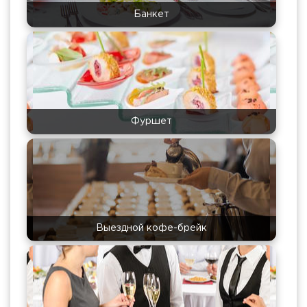
Банкет
Фуршет
Выездной кофе-брейк