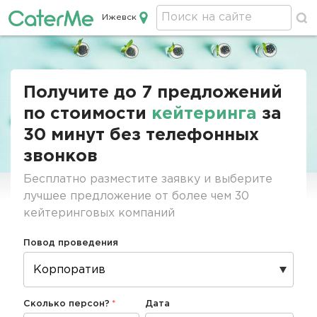
Ижевск
Кейтеринг в Ижевске
Строка
навигации
Получите до 7 предложений
по стоимости
кейтеринга
за
30 минут без телефонных
звонков
Бесплатно разместите заявку и выберите
лучшее предложение от более чем 30
кейтеринговых компаний
Повод проведения
Сколько персон?
Дата