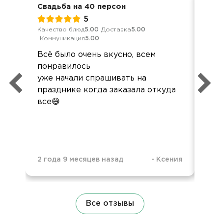
Свадьба на 40 персон
Сем
5
Качество блюд
5.00
Доставка
5.00
Кач
Коммуникация
5.00
Ком
Всё было очень вкусно, всем
Отл
понравилось
буд
уже начали спрашивать на
празднике когда заказала откуда
все😄
2 года 9 месяцев назад
-
Ксения
3 г
Все отзывы