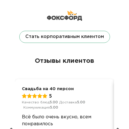
Стать корпоративным клиентом
Отзывы клиентов
Свадьба на 40 персон
Сем
5
Качество блюд
5.00
Доставка
5.00
Кач
Коммуникация
5.00
Ком
Всё было очень вкусно, всем
Отл
понравилось
буд