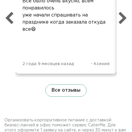
Всё было очень вкусно, всем
Отл
понравилось
буд
уже начали спрашивать на
празднике когда заказала откуда
все😄
2 года 9 месяцев назад
-
Ксения
3 г
Все отзывы
Организовать корпоративное питание с доставкой
бизнес-ланчей в офис поможет сервис CaterMe. Для
этого оформите 1 заявку на сайте, и через 30 минут к вам