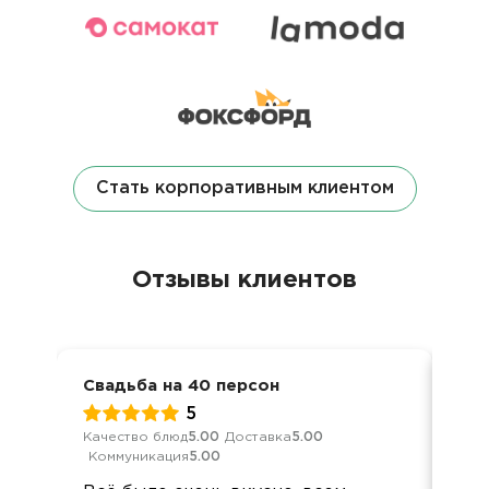
Стать корпоративным клиентом
Отзывы клиентов
Свадьба на 40 персон
Сем
5
Качество блюд
5.00
Доставка
5.00
Кач
Коммуникация
5.00
Ком