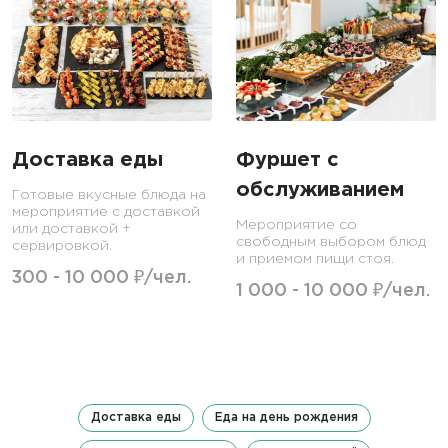
Доставка еды
Фуршет с
обслуживанием
Готовые вкусные блюда на
мероприятие с доставкой
Мероприятие со
или доставкой +
свободным выбором блюд
сервировкой.
и приемом пищи стоя.
300 - 10 000 ₽/чел.
1 000 - 10 000 ₽/чел.
Доставка еды
Еда на день рождения