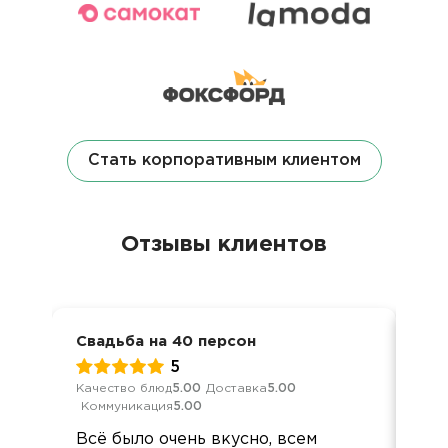
Стать корпоративным клиентом
Отзывы клиентов
Свадьба на 40 персон
Сем
5
Качество блюд
5.00
Доставка
5.00
Кач
Коммуникация
5.00
Ком
Всё было очень вкусно, всем
Отл