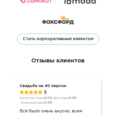
Стать корпоративным клиентом
Отзывы клиентов
Свадьба на 40 персон
Сем
5
Качество блюд
5.00
Доставка
5.00
Кач
Коммуникация
5.00
Ком
Всё было очень вкусно, всем
Отл