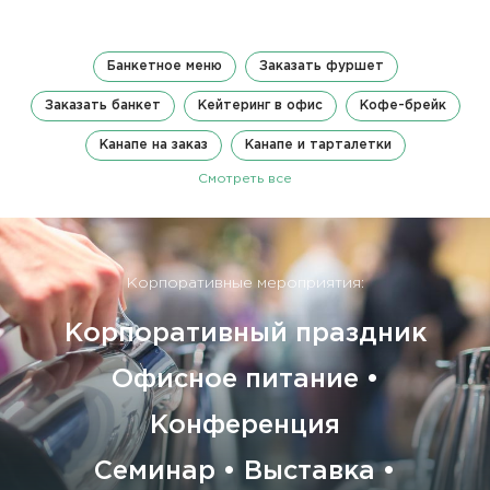
Банкетное меню
Заказать фуршет
Заказать банкет
Кейтеринг в офис
Кофе-брейк
Канапе на заказ
Канапе и тарталетки
Смотреть все
Корпоративные мероприятия:
Корпоративный праздник
Офисное питание •
Конференция
Семинар • Выставка •