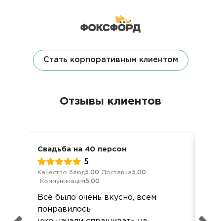
Стать корпоративным клиентом
Отзывы клиентов
Свадьба на 40 персон
Сем
5
Качество блюд
5.00
Доставка
5.00
Кач
Коммуникация
5.00
Ком
Всё было очень вкусно, всем
Отл
понравилось
буд